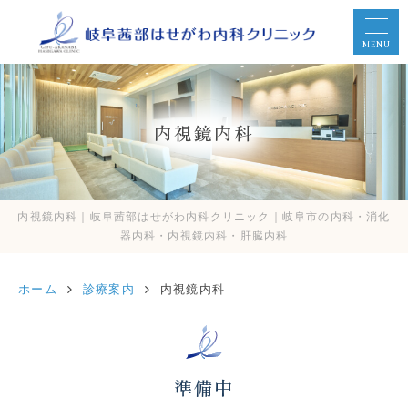
MENU
内視鏡内科
内視鏡内科｜岐阜茜部はせがわ内科クリニック｜岐阜市の内科・消化
器内科・内視鏡内科・肝臓内科
ホーム
診療案内
内視鏡内科
準備中