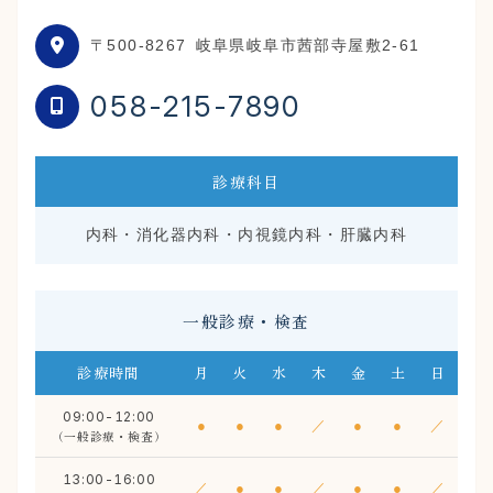
〒500-8267
岐阜県岐阜市茜部寺屋敷2-61
058-215-7890
診療科目
内科・消化器内科・内視鏡内科・肝臓内科
一般診療・検査
診療時間
月
火
水
木
金
土
日
09:00-12:00
●
●
●
／
●
●
／
（一般診療・検査）
13:00-16:00
／
●
●
／
●
●
／